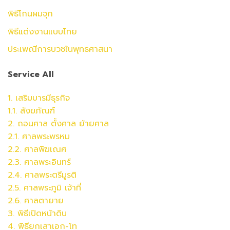
พิธีโกนผมจุก
พิธีแต่งงานแบบไทย
ประเพณีการบวชในพุทธศาสนา
Service All
1. เสริมบารมีธุรกิจ
1.1. สังฆภัณฑ์
2. ถอนศาล ตั้งศาล ย้ายศาล
2.1. ศาลพระพรหม
2.2.
ศาล
พิฆเณศ
2.3.
ศาล
พระอินทร์
2.4.
ศาล
พระตรีมูรติ
2.5.
ศาล
พระภูมิ เจ้าที่
2.6.
ศาล
ตายาย
3. พิธีเปิดหน้าดิน
4. พิธียกเสาเอก-โท