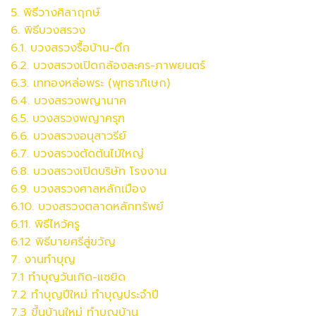
5. พิธีวางศิลาฤกษ์
6. พิธีบวงสรวง
6.1. บวงสรวงรื้อบ้าน-ตึก
6.2.
บวงสรวง
เปิดกล้องละคร-ภาพยนตร์
6.3. เททองหล่อพระ (พุทธาภิเษก)
6.4.
บวงสรวง
พญานาค
6.5.
บวงสรวง
พญาครุฑ
6.6.
บวงสรวง
อนุสาวรีย์
6.7.
บวงสรวง
ตัดต้นไม้ใหญ่
6.8.
บวงสรวง
เปิดบริษัท โรงงาน
6.9.
บวงสรวง
ศาลหลักเมือง
6.10.
บวงสรวง
ตลาดหลักทรัพย์
6.11. พิธีไหว้ครู
6.12 พิธีบายศรีสู่ขวัญ
7. งานทำบุญ
7.1 ทำบุญวันเกิด-แซยิด
7.2 ทำบุญปีใหม่ ทำบุญประจำปี
7.3 ขึ้นบ้านใหม่ ทำบุญบ้าน