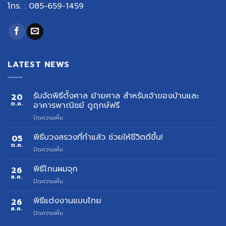
โทร. : 085-659-1459
LATEST NEWS
รับจัดพิธีตั้งศาล ย้ายศาล สำหรับเจ้าของบ้านและ
20
ต.ค.
อาคารพาณิชย์ ดูฤกษ์ฟรี
บน
ปิดความเห็น
รับ
จัด
พิธีบวงสรวงที่ทำแล้ว ช่วยให้ชีวิตดีขึ้น!
05
พิธี
ต.ค.
บน
ปิดความเห็น
ตั้ง
พิธี
ศาล
บวงสรวง
พิธีโกนผมจุก
26
ย้าย
ที่
ส.ค.
ศาล
บน
ปิดความเห็น
ทำ
สำหรับ
พิธี
แล้ว
เจ้าของ
โกน
พิธีแต่งงานแบบไทย
26
ช่วย
บ้าน
ผม
ส.ค.
ให้
และ
บน
ปิดความเห็น
จุก
ชีวิต
อาคาร
พิธี