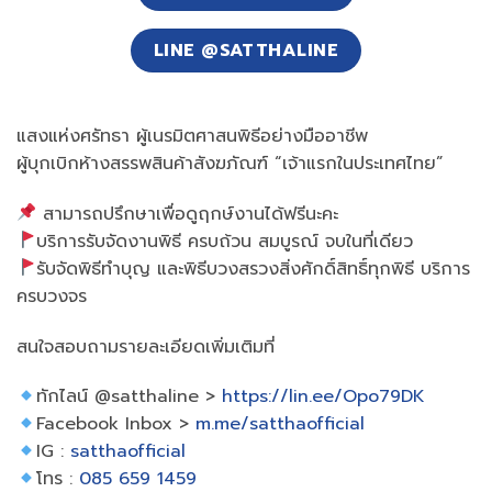
LINE @SATTHALINE
แสงแห่งศรัทธา ผู้เนรมิตศาสนพิธีอย่างมืออาชีพ
ผู้บุกเบิกห้างสรรพสินค้าสังฆภัณฑ์ “เจ้าแรกในประเทศไทย”
สามารถปรึกษาเพื่อดูฤกษ์งานได้ฟรีนะคะ
บริการรับจัดงานพิธี ครบถ้วน สมบูรณ์ จบในที่เดียว
รับจัดพิธีทำบุญ และพิธีบวงสรวงสิ่งศักดิ์สิทธิ์ทุกพิธี บริการ
ครบวงจร
สนใจสอบถามรายละเอียดเพิ่มเติมที่
ทักไลน์ @satthaline >
https://lin.ee/Opo79DK
Facebook Inbox >
m.me/satthaofficial
IG :
satthaofficial
โทร :
085 659 1459