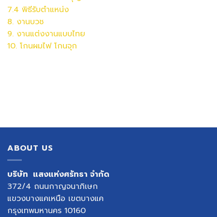
7.4 พิธีรับตำแหน่ง
8. งานบวช
9. งานแต่งงานแบบไทย
10. โกนผมไฟ โกนจุก
ABOUT US
บริษัท แสงแห่งศรัทธา จำกัด
372/4 ถนนกาญจนาภิเษก
แขวงบางแคเหนือ เขตบางแค
กรุงเทพมหานคร 10160