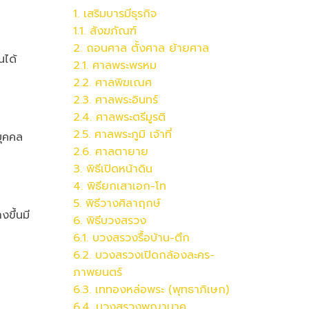
1. เสริมบารมีธุรกิจ
1.1. สังฆภัณฑ์
2. ถอนศาล ตั้งศาล ย้ายศาล
นได้
2.1. ศาลพระพรหม
2.2.
ศาล
พิฆเณศ
2.3.
ศาล
พระอินทร์
2.4.
ศาล
พระตรีมูรติ
2.5.
ศาล
พระภูมิ เจ้าที่
บุคคล
2.6.
ศาล
ตายาย
3. พิธีเปิดหน้าดิน
4. พิธียกเสาเอก-โท
5. พิธีวางศิลาฤกษ์
งขึ้นมี
6. พิธีบวงสรวง
6.1. บวงสรวงรื้อบ้าน-ตึก
6.2.
บวงสรวง
เปิดกล้องละคร-
ภาพยนตร์
6.3. เททองหล่อพระ (พุทธาภิเษก)
6.4.
บวงสรวง
พญานาค