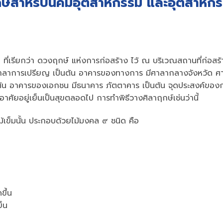
ฤกษ์สำหรับนิคมอุตสาหกรรม และอุตสาหก
ล ที่เรียกว่า ดวงฤกษ์ แห่งการก่อสร้าง ไว้ ณ บริเวณสถานที่ก่อสร้
ศาลาการเปรียญ เป็นต้น อาคารของทางการ มีศาลากลางจังหวัด ศ
้น อาคารของเอกชน มีธนาคาร ภัตตาคาร เป็นต้น จุดประสงค์ของ
ู้อาศัยอยู่เย็นเป็นสุขตลอดไป การทำพิธีวางศิลาฤกษ์เช่นว่านี้
เข็มนั้น ประกอบด้วยไม้มงคล ๙ ชนิด คือ
ขึ้น
ย็น