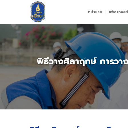
Skip
to
หน้าแรก
แพ็คเกจศรั
content
พิธีวางศิลาฤกษ์ การวา