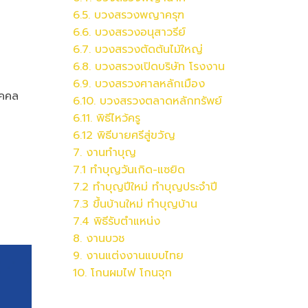
6.5.
บวงสรวง
พญาครุฑ
6.6.
บวงสรวง
อนุสาวรีย์
6.7.
บวงสรวง
ตัดต้นไม้ใหญ่
6.8.
บวงสรวง
เปิดบริษัท โรงงาน
6.9.
บวงสรวง
ศาลหลักเมือง
ุคคล
6.10.
บวงสรวง
ตลาดหลักทรัพย์
6.11. พิธีไหว้ครู
6.12 พิธีบายศรีสู่ขวัญ
7. งานทำบุญ
7.1 ทำบุญวันเกิด-แซยิด
7.2 ทำบุญปีใหม่ ทำบุญประจำปี
7.3 ขึ้นบ้านใหม่ ทำบุญบ้าน
7.4 พิธีรับตำแหน่ง
8. งานบวช
9. งานแต่งงานแบบไทย
10. โกนผมไฟ โกนจุก