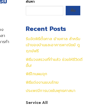
รรม
ค้นหา
ค้น
Recent Posts
าง
าลา
รับจัดพิธีตั้งศาล ย้ายศาล สำหรับ
การทำ
เจ้าของบ้านและอาคารพาณิชย์ ดู
ฤกษ์ฟรี
พิธีบวงสรวงที่ทำแล้ว ช่วยให้ชีวิตดี
ขึ้น!
พิธีโกนผมจุก
พิธีแต่งงานแบบไทย
ประเพณีการบวชในพุทธศาสนา
Service All