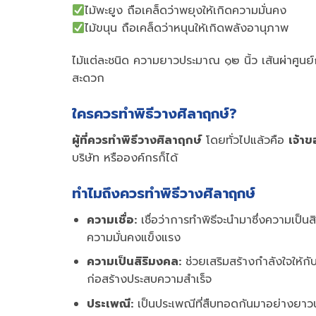
ไม้พะยูง ถือเคล็ดว่าพยุงให้เกิดความมั่นคง
ไม้ขนุน ถือเคล็ดว่าหนุนให้เกิดพลังอานุภาพ
ไม้แต่ละชนิด ความยาวประมาณ ๑๒ นิ้ว เส้นผ่าศูนย
สะดวก
ใครควรทำพิธีวางศิลาฤกษ์?
ผู้ที่ควรทำพิธีวางศิลาฤกษ์
โดยทั่วไปแล้วคือ
เจ้า
บริษัท หรือองค์กรก็ได้
ทำไมถึงควรทำพิธีวางศิลาฤกษ์
ความเชื่อ:
เชื่อว่าการทำพิธีจะนำมาซึ่งความเป็น
ความมั่นคงแข็งแรง
ความเป็นสิริมงคล:
ช่วยเสริมสร้างกำลังใจให้กับผ
ก่อสร้างประสบความสำเร็จ
ประเพณี:
เป็นประเพณีที่สืบทอดกันมาอย่างยาว