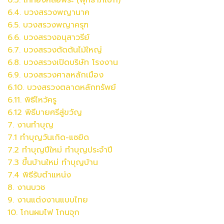
6.4.
บวงสรวง
พญานาค
6.5.
บวงสรวง
พญาครุฑ
6.6.
บวงสรวง
อนุสาวรีย์
6.7.
บวงสรวง
ตัดต้นไม้ใหญ่
6.8.
บวงสรวง
เปิดบริษัท โรงงาน
6.9.
บวงสรวง
ศาลหลักเมือง
6.10.
บวงสรวง
ตลาดหลักทรัพย์
6.11. พิธีไหว้ครู
6.12 พิธีบายศรีสู่ขวัญ
7. งานทำบุญ
7.1 ทำบุญวันเกิด-แซยิด
7.2 ทำบุญปีใหม่ ทำบุญประจำปี
7.3 ขึ้นบ้านใหม่ ทำบุญบ้าน
7.4 พิธีรับตำแหน่ง
8. งานบวช
9. งานแต่งงานแบบไทย
10. โกนผมไฟ โกนจุก