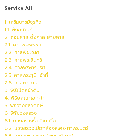
Service All
1. เสริมบารมีธุรกิจ
1.1. สังฆภัณฑ์
2. ถอนศาล ตั้งศาล ย้ายศาล
2.1. ศาลพระพรหม
2.2.
ศาล
พิฆเณศ
2.3.
ศาล
พระอินทร์
2.4.
ศาล
พระตรีมูรติ
2.5.
ศาล
พระภูมิ เจ้าที่
2.6.
ศาล
ตายาย
3. พิธีเปิดหน้าดิน
4. พิธียกเสาเอก-โท
5. พิธีวางศิลาฤกษ์
6. พิธีบวงสรวง
6.1. บวงสรวงรื้อบ้าน-ตึก
6.2.
บวงสรวง
เปิดกล้องละคร-ภาพยนตร์
6.3. เททองหล่อพระ (พุทธาภิเษก)