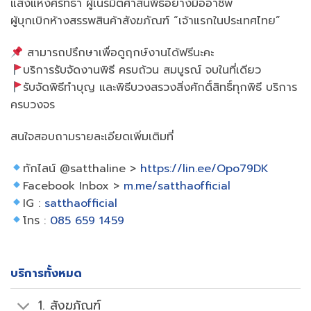
แสงแห่งศรัทธา ผู้เนรมิตศาสนพิธีอย่างมืออาชีพ
ผู้บุกเบิกห้างสรรพสินค้าสังฆภัณฑ์ “เจ้าแรกในประเทศไทย”
สามารถปรึกษาเพื่อดูฤกษ์งานได้ฟรีนะคะ
บริการรับจัดงานพิธี ครบถ้วน สมบูรณ์ จบในที่เดียว
รับจัดพิธีทำบุญ และพิธีบวงสรวงสิ่งศักดิ์สิทธิ์ทุกพิธี บริการ
ครบวงจร
สนใจสอบถามรายละเอียดเพิ่มเติมที่
ทักไลน์ @satthaline >
https://lin.ee/Opo79DK
Facebook Inbox >
m.me/satthaofficial
IG :
satthaofficial
โทร :
085 659 1459
บริการทั้งหมด
1. สังฆภัณฑ์