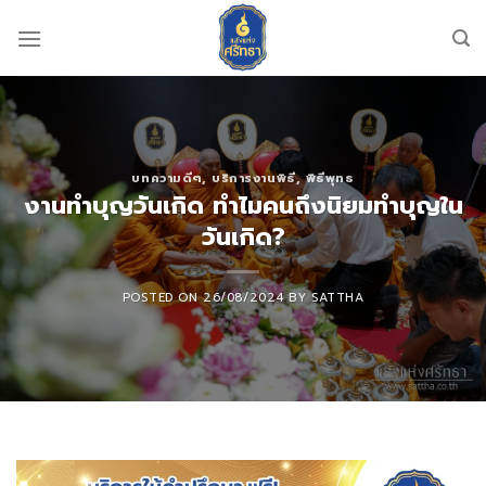
Skip
to
content
บทความดีๆ
,
บริการงานพิธี
,
พิธีพุทธ
งานทำบุญวันเกิด ทำไมคนถึงนิยมทำบุญใน
วันเกิด?
POSTED ON
26/08/2024
BY
SATTHA