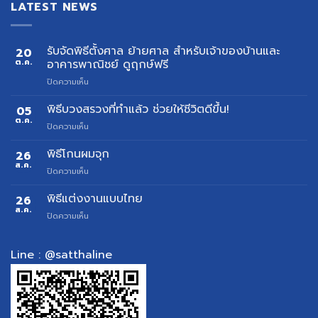
LATEST NEWS
รับจัดพิธีตั้งศาล ย้ายศาล สำหรับเจ้าของบ้านและ
20
ต.ค.
อาคารพาณิชย์ ดูฤกษ์ฟรี
บน
ปิดความเห็น
รับ
จัด
พิธีบวงสรวงที่ทำแล้ว ช่วยให้ชีวิตดีขึ้น!
05
พิธี
ต.ค.
บน
ปิดความเห็น
ตั้ง
พิธี
ศาล
บวงสรวง
พิธีโกนผมจุก
26
ย้าย
ที่
ส.ค.
ศาล
บน
ปิดความเห็น
ทำ
สำหรับ
พิธี
แล้ว
เจ้าของ
โกน
พิธีแต่งงานแบบไทย
26
ช่วย
บ้าน
ผม
ส.ค.
ให้
และ
บน
ปิดความเห็น
จุก
ชีวิต
อาคาร
พิธี
ดี
พาณิชย์
แต่งงาน
ขึ้น!
ดู
แบบ
Line : @satthaline
ฤกษ์
ไทย
ฟรี