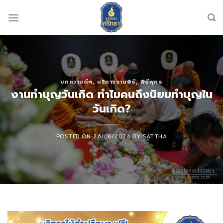
Skip
to
content
บทความดีๆ
,
บริการงานพิธี
,
พิธีพุทธ
งานทำบุญวันเกิด ทำไมคนถึงนิยมทำบุญใน
วันเกิด?
POSTED ON
26/08/2024
BY
SATTHA