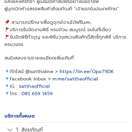
แสงแห่งศรัทธา ผู้เนรมิตศาสนพิธีอย่างมืออาชีพ
ผู้บุกเบิกห้างสรรพสินค้าสังฆภัณฑ์ “เจ้าแรกในประเทศไทย”
สามารถปรึกษาเพื่อดูฤกษ์งานได้ฟรีนะคะ
บริการรับจัดงานพิธี ครบถ้วน สมบูรณ์ จบในที่เดียว
รับจัดพิธีทำบุญ และพิธีบวงสรวงสิ่งศักดิ์สิทธิ์ทุกพิธี บริการ
ครบวงจร
สนใจสอบถามรายละเอียดเพิ่มเติมที่
ทักไลน์ @satthaline >
https://lin.ee/Opo79DK
Facebook Inbox >
m.me/satthaofficial
IG :
satthaofficial
โทร :
085 659 1459
บริการทั้งหมด
1. สังฆภัณฑ์