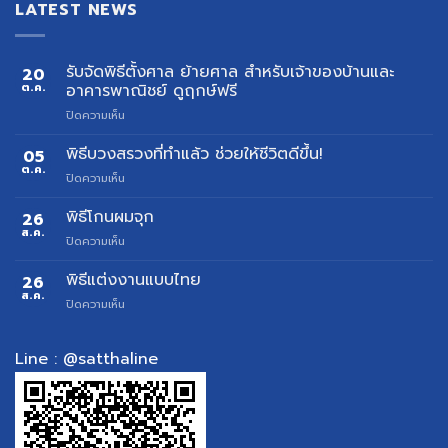
LATEST NEWS
รับจัดพิธีตั้งศาล ย้ายศาล สำหรับเจ้าของบ้านและ
20
ต.ค.
อาคารพาณิชย์ ดูฤกษ์ฟรี
บน
ปิดความเห็น
รับ
จัด
พิธีบวงสรวงที่ทำแล้ว ช่วยให้ชีวิตดีขึ้น!
05
พิธี
ต.ค.
บน
ปิดความเห็น
ตั้ง
พิธี
ศาล
บวงสรวง
พิธีโกนผมจุก
26
ย้าย
ที่
ส.ค.
ศาล
บน
ปิดความเห็น
ทำ
สำหรับ
พิธี
แล้ว
เจ้าของ
โกน
พิธีแต่งงานแบบไทย
26
ช่วย
บ้าน
ผม
ส.ค.
ให้
และ
บน
ปิดความเห็น
จุก
ชีวิต
อาคาร
พิธี
ดี
พาณิชย์
แต่งงาน
ขึ้น!
ดู
แบบ
Line : @satthaline
ฤกษ์
ไทย
ฟรี