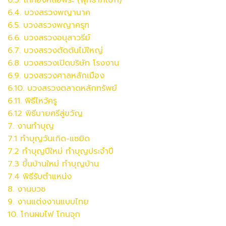
6.4.
บวงสรวง
พญานาค
6.5.
บวงสรวง
พญาครุฑ
6.6.
บวงสรวง
อนุสาวรีย์
6.7.
บวงสรวง
ตัดต้นไม้ใหญ่
6.8.
บวงสรวง
เปิดบริษัท โรงงาน
6.9.
บวงสรวง
ศาลหลักเมือง
6.10.
บวงสรวง
ตลาดหลักทรัพย์
6.11. พิธีไหว้ครู
6.12 พิธีบายศรีสู่ขวัญ
7. งานทำบุญ
7.1 ทำบุญวันเกิด-แซยิด
7.2 ทำบุญปีใหม่ ทำบุญประจำปี
7.3 ขึ้นบ้านใหม่ ทำบุญบ้าน
7.4 พิธีรับตำแหน่ง
8. งานบวช
9. งานแต่งงานแบบไทย
10. โกนผมไฟ โกนจุก