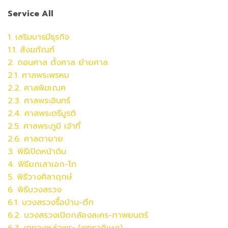
Service All
1. เสริมบารมีธุรกิจ
1.1. สังฆภัณฑ์
2. ถอนศาล ตั้งศาล ย้ายศาล
2.1. ศาลพระพรหม
2.2.
ศาล
พิฆเณศ
2.3.
ศาล
พระอินทร์
2.4.
ศาล
พระตรีมูรติ
2.5.
ศาล
พระภูมิ เจ้าที่
2.6.
ศาล
ตายาย
3. พิธีเปิดหน้าดิน
4. พิธียกเสาเอก-โท
5. พิธีวางศิลาฤกษ์
6. พิธีบวงสรวง
6.1. บวงสรวงรื้อบ้าน-ตึก
6.2.
บวงสรวง
เปิดกล้องละคร-ภาพยนตร์
6.3. เททองหล่อพระ (พุทธาภิเษก)