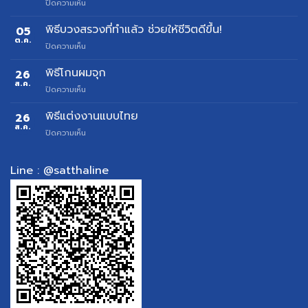
บน
ปิดความเห็น
รับ
จัด
พิธีบวงสรวงที่ทำแล้ว ช่วยให้ชีวิตดีขึ้น!
05
พิธี
ต.ค.
บน
ปิดความเห็น
ตั้ง
พิธี
ศาล
บวงสรวง
พิธีโกนผมจุก
26
ย้าย
ที่
ส.ค.
ศาล
บน
ปิดความเห็น
ทำ
สำหรับ
พิธี
แล้ว
เจ้าของ
โกน
พิธีแต่งงานแบบไทย
26
ช่วย
บ้าน
ผม
ส.ค.
ให้
และ
บน
ปิดความเห็น
จุก
ชีวิต
อาคาร
พิธี
ดี
พาณิชย์
แต่งงาน
ขึ้น!
ดู
แบบ
Line : @satthaline
ฤกษ์
ไทย
ฟรี