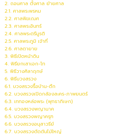
2. ถอนศาล ตั้งศาล ย้ายศาล
2.1. ศาลพระพรหม
2.2.
ศาล
พิฆเณศ
2.3.
ศาล
พระอินทร์
2.4.
ศาล
พระตรีมูรติ
2.5.
ศาล
พระภูมิ เจ้าที่
2.6.
ศาล
ตายาย
3. พิธีเปิดหน้าดิน
4. พิธียกเสาเอก-โท
5. พิธีวางศิลาฤกษ์
6. พิธีบวงสรวง
6.1. บวงสรวงรื้อบ้าน-ตึก
6.2.
บวงสรวง
เปิดกล้องละคร-ภาพยนตร์
6.3. เททองหล่อพระ (พุทธาภิเษก)
6.4.
บวงสรวง
พญานาค
6.5.
บวงสรวง
พญาครุฑ
6.6.
บวงสรวง
อนุสาวรีย์
6.7.
บวงสรวง
ตัดต้นไม้ใหญ่