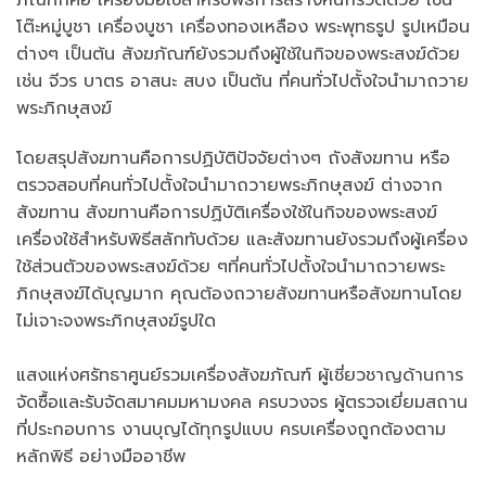
ภัณฑ์ก็คือ เครื่องมือใช้สำหรับพิธีการสร้างหินกรวดด้วย เช่น
โต๊ะหมู่บูชา เครื่องบูชา เครื่องทองเหลือง พระพุทธรูป รูปเหมือน
ต่างๆ เป็นต้น สังฆภัณฑ์ยังรวมถึงผู้ใช้ในกิจของพระสงฆ์ด้วย
เช่น จีวร บาตร อาสนะ สบง เป็นต้น ที่คนทั่วไปตั้งใจนำมาถวาย
พระภิกษุสงฆ์
โดยสรุปสังฆทานคือการปฏิบัติปัจจัยต่างๆ ถังสังฆทาน หรือ
ตรวจสอบที่คนทั่วไปตั้งใจนำมาถวายพระภิกษุสงฆ์ ต่างจาก
สังฆทาน สังฆทานคือการปฏิบัติเครื่องใช้ในกิจของพระสงฆ์
เครื่องใช้สำหรับพิธีสลักทับด้วย และสังฆทานยังรวมถึงผู้เครื่อง
ใช้ส่วนตัวของพระสงฆ์ด้วย ๆที่คนทั่วไปตั้งใจนำมาถวายพระ
ภิกษุสงฆ์ได้บุญมาก คุณต้องถวายสังฆทานหรือสังฆทานโดย
ไม่เจาะจงพระภิกษุสงฆ์รูปใด
แสงแห่งศรัทธาศูนย์รวมเครื่องสังฆภัณฑ์ ผู้เชี่ยวชาญด้านการ
จัดซื้อและรับจัดสมาคมมหามงคล ครบวงจร ผู้ตรวจเยี่ยมสถาน
ที่ประกอบการ งานบุญได้ทุกรูปแบบ ครบเครื่องถูกต้องตาม
หลักพิธี อย่างมืออาชีพ