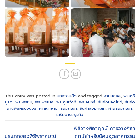
This entry was posted in
บทความดีๆ
and tagged
งานมงคล
,
พระตรี
มูริต
,
พระพรหม
,
พระพิฆเนศ
,
พระภูมิเจ้าที่
,
พระอินทร์
,
รับจัดของไหว้
,
รับจัด
งานพิธีครบวงจร
,
ศาลตายาย
,
สังฆภัณฑ์
,
สินค้าสังฆภัณฑ์
,
ห้างสังฆภัณฑ์
,
เสริมบารมีธุรกิจ
.
พิธีวางศิลาฤกษ์ การวางศิลา
ประเภทของพิธีพราหมณ์
ฤกษ์สำหรับนิคมอุตสาหกรรม