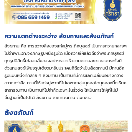
ความแตกต่างระหว่าง สังฆทานและสังฆภัณฑ์
สังฆทาน คือ การถวายสิ่งของแก่หมู่พระภิกษุสงฆ์ เป็นการถวายกลางๆ
ไม่จำเพาะเจาะจงภิกษุรูปหนึ่งรูปใด เมื่อถวายให้แล้วถือว่าพระภิกษุสงฆ์
ทุกรูปมีสิทธิ์ใช้สอยสิ่งของอย่างรวดเร็วตามความสะดวกจนกระทั่งมี
ตัวแทนสงฆ์เพียงรูปเดียวมารับประเคนก็ถือว่าเป็นสังฆทานนี้ มีทานอีก
รูปแบบหนึ่งที่คล้าย ๆ สังฆทาน เป็นทานที่มีการแลกเปลี่ยนอย่างกว้าง
ขวางกว่าคือ ทานที่ให้แก่หมู่พวกที่ไม่เฉพาะกลุ่มบุคคลใดบุคคลหนึ่งเรียก
สาธารณทาน เป็นทานที่ไม่จำกัดเฉพาะในรั้ววัด ให้เป็นการให้ผู้ที่ไม่มี
ถิ่นฐานที่เป็นไปได้ สังฆทาน สาธารณทาน ดังกล่าว
สังฆภัณฑ์