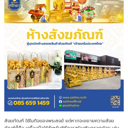
สังฆภัณฑ์ ใช้ในกิจของพระสงฆ์ แต่หากจะขยายความสังฆ