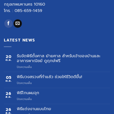
กรุงเทพมหานคร 10160
โทร. : 085-659-1459
LATEST NEWS
รับจัดพิธีตั้งศาล ย้ายศาล สำหรับเจ้าของบ้านและ
20
ต.ค.
อาคารพาณิชย์ ดูฤกษ์ฟรี
บน
ปิดความเห็น
รับ
จัด
พิธีบวงสรวงที่ทำแล้ว ช่วยให้ชีวิตดีขึ้น!
05
พิธี
ต.ค.
บน
ปิดความเห็น
ตั้ง
พิธี
ศาล
บวงสรวง
พิธีโกนผมจุก
26
ย้าย
ที่
ส.ค.
ศาล
บน
ปิดความเห็น
ทำ
สำหรับ
พิธี
แล้ว
เจ้าของ
โกน
พิธีแต่งงานแบบไทย
26
ช่วย
บ้าน
ผม
ส.ค.
ให้