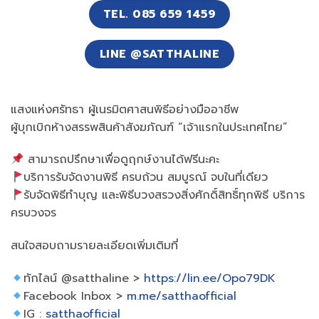
TEL. 085 659 1459
LINE @SATTHALINE
แสงแห่งศรัทธา ผู้เนรมิตศาสนพิธีอย่างมืออาชีพ
ผู้บุกเบิกห้างสรรพสินค้าสังฆภัณฑ์ “เจ้าแรกในประเทศไทย”
สามารถปรึกษาเพื่อดูฤกษ์งานได้ฟรีนะคะ
บริการรับจัดงานพิธี ครบถ้วน สมบูรณ์ จบในที่เดียว
รับจัดพิธีทำบุญ และพิธีบวงสรวงสิ่งศักดิ์สิทธิ์ทุกพิธี บริการ
ครบวงจร
สนใจสอบถามรายละเอียดเพิ่มเติมที่
ทักไลน์ @satthaline >
https://lin.ee/Opo79DK
Facebook Inbox >
m.me/satthaofficial
IG :
satthaofficial