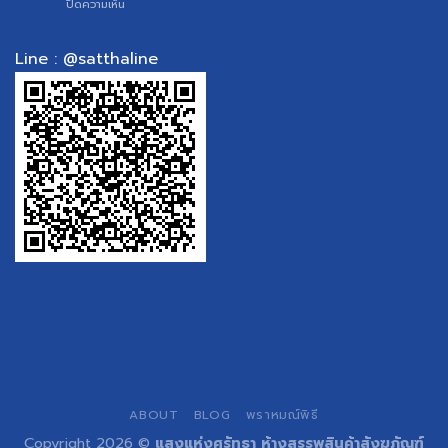
และ
บน
ปิดความเห็น
จุก
ชีวิต
อาคาร
พิธี
ดี
พาณิชย์
แต่งงาน
ขึ้น!
ดู
แบบ
Line : @satthaline
ฤกษ์
ไทย
ฟรี
ABOUT
BLOG
พราหมณ์พิธี
Copyright 2026 ©
แสงแห่งศรัทธา ห้างสรรพสินค้าสังฆภัณฑ์