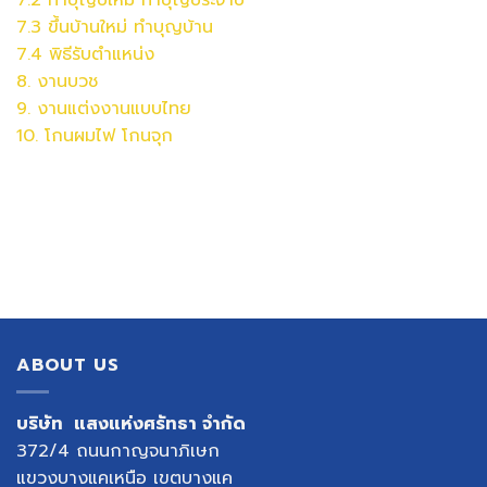
7.3 ขึ้นบ้านใหม่ ทำบุญบ้าน
7.4 พิธีรับตำแหน่ง
8. งานบวช
9. งานแต่งงานแบบไทย
10. โกนผมไฟ โกนจุก
ABOUT US
บริษัท แสงแห่งศรัทธา จำกัด
372/4 ถนนกาญจนาภิเษก
แขวงบางแคเหนือ เขตบางแค