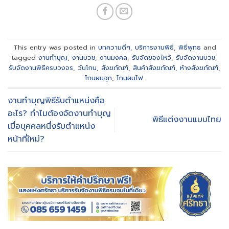
This entry was posted in
บทความดีๆ
,
บริการงานพิธี
,
พิธีพุทธ
and
tagged
งานทำบุญ
,
งานบวช
,
งานมงคล
,
รับจัดของไหว้
,
รับจัดงานบวช
,
รับจัดงานพิธีครบวงจร
,
วันโกน
,
สังฆภัณฑ์
,
สินค้าสังฆภัณฑ์
,
ห้างสังฆภัณฑ์
,
โกนผมจุก
,
โกนผมไฟ
.
งานทำบุญพิธีรับตำแหน่งคือ
อะไร? ทำไมต้องจัดงานทำบุญ
พิธีแต่งงานแบบไทย
เมื่อบุคคลหนึ่งรับตำแหน่ง
หน้าที่ใหม่?