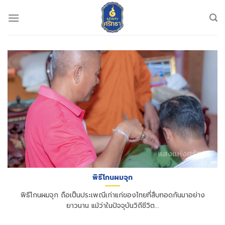
Skip
to
content
พิธีโกนผมจุก
พิธีโกนผมจุก ถือเป็นประเพณีเก่าแก่ของไทยที่สืบทอดกันมาอย่าง
ยาวนาน แม้ว่าในปัจจุบันวิถีชีวิต...