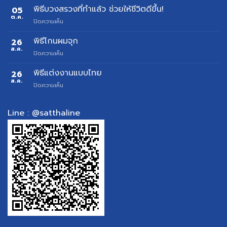
จัด
พิธีบวงสรวงที่ทำแล้ว ช่วยให้ชีวิตดีขึ้น!
05
พิธี
ต.ค.
บน
ปิดความเห็น
ตั้ง
พิธี
ศาล
บวงสรวง
พิธีโกนผมจุก
26
ย้าย
ที่
ส.ค.
ศาล
บน
ปิดความเห็น
ทำ
สำหรับ
พิธี
แล้ว
เจ้าของ
โกน
พิธีแต่งงานแบบไทย
26
ช่วย
บ้าน
ผม
ส.ค.
ให้
และ
บน
ปิดความเห็น
จุก
ชีวิต
อาคาร
พิธี
ดี
พาณิชย์
แต่งงาน
ขึ้น!
ดู
แบบ
Line : @satthaline
ฤกษ์
ไทย
ฟรี