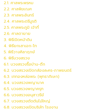
2.1. ศาลพระพรหม
2.2.
ศาล
พิฆเณศ
2.3.
ศาล
พระอินทร์
2.4.
ศาล
พระตรีมูรติ
2.5.
ศาล
พระภูมิ เจ้าที่
2.6.
ศาล
ตายาย
3. พิธีเปิดหน้าดิน
4. พิธียกเสาเอก-โท
5. พิธีวางศิลาฤกษ์
6. พิธีบวงสรวง
6.1. บวงสรวงรื้อบ้าน-ตึก
6.2.
บวงสรวง
เปิดกล้องละคร-ภาพยนตร์
6.3. เททองหล่อพระ (พุทธาภิเษก)
6.4.
บวงสรวง
พญานาค
6.5.
บวงสรวง
พญาครุฑ
6.6.
บวงสรวง
อนุสาวรีย์
6.7.
บวงสรวง
ตัดต้นไม้ใหญ่
6.8.
บวงสรวง
เปิดบริษัท โรงงาน