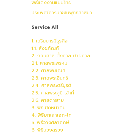
พิธีแต่งงานแบบไทย
ประเพณีการบวชในพุทธศาสนา
Service All
1. เสริมบารมีธุรกิจ
1.1. สังฆภัณฑ์
2. ถอนศาล ตั้งศาล ย้ายศาล
2.1. ศาลพระพรหม
2.2.
ศาล
พิฆเณศ
2.3.
ศาล
พระอินทร์
2.4.
ศาล
พระตรีมูรติ
2.5.
ศาล
พระภูมิ เจ้าที่
2.6.
ศาล
ตายาย
3. พิธีเปิดหน้าดิน
4. พิธียกเสาเอก-โท
5. พิธีวางศิลาฤกษ์
6. พิธีบวงสรวง