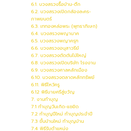
6.1. บวงสรวงรื้อบ้าน-ตึก
6.2.
บวงสรวง
เปิดกล้องละคร-
ภาพยนตร์
6.3. เททองหล่อพระ (พุทธาภิเษก)
6.4.
บวงสรวง
พญานาค
6.5.
บวงสรวง
พญาครุฑ
6.6.
บวงสรวง
อนุสาวรีย์
6.7.
บวงสรวง
ตัดต้นไม้ใหญ่
6.8.
บวงสรวง
เปิดบริษัท โรงงาน
6.9.
บวงสรวง
ศาลหลักเมือง
6.10.
บวงสรวง
ตลาดหลักทรัพย์
6.11. พิธีไหว้ครู
6.12 พิธีบายศรีสู่ขวัญ
7. งานทำบุญ
7.1 ทำบุญวันเกิด-แซยิด
7.2 ทำบุญปีใหม่ ทำบุญประจำปี
7.3 ขึ้นบ้านใหม่ ทำบุญบ้าน
7.4 พิธีรับตำแหน่ง