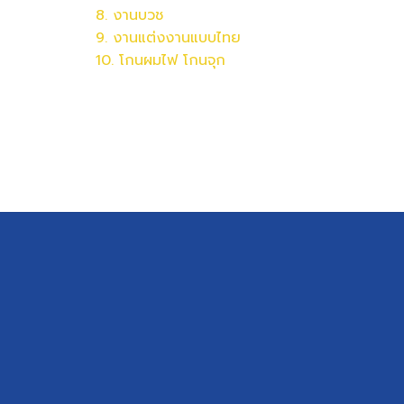
8. งานบวช
9. งานแต่งงานแบบไทย
10. โกนผมไฟ โกนจุก