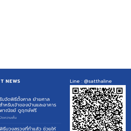
ST NEWS
Line : @satthaline
รับจัดพิธีตั้งศาล ย้ายศาล
สำหรับเจ้าของบ้านและอาคาร
พาณิชย์ ดูฤกษ์ฟรี
บน
ปิดความเห็น
รับ
จัด
พิธีบวงสรวงที่ทำแล้ว ช่วยให้