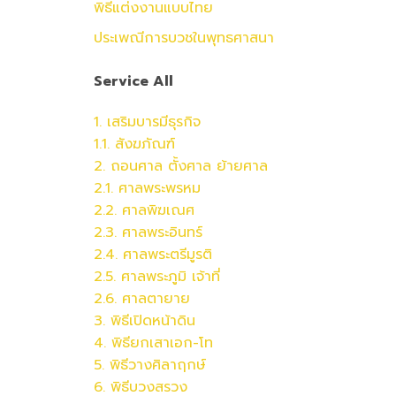
พิธีแต่งงานแบบไทย
ประเพณีการบวชในพุทธศาสนา
Service All
1. เสริมบารมีธุรกิจ
1.1. สังฆภัณฑ์
2. ถอนศาล ตั้งศาล ย้ายศาล
2.1. ศาลพระพรหม
2.2.
ศาล
พิฆเณศ
2.3.
ศาล
พระอินทร์
2.4.
ศาล
พระตรีมูรติ
2.5.
ศาล
พระภูมิ เจ้าที่
2.6.
ศาล
ตายาย
3. พิธีเปิดหน้าดิน
4. พิธียกเสาเอก-โท
5. พิธีวางศิลาฤกษ์
6. พิธีบวงสรวง