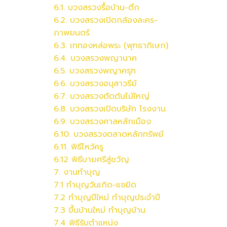
6.1. บวงสรวงรื้อบ้าน-ตึก
6.2.
บวงสรวง
เปิดกล้องละคร-
ภาพยนตร์
6.3. เททองหล่อพระ (พุทธาภิเษก)
6.4.
บวงสรวง
พญานาค
6.5.
บวงสรวง
พญาครุฑ
6.6.
บวงสรวง
อนุสาวรีย์
6.7.
บวงสรวง
ตัดต้นไม้ใหญ่
6.8.
บวงสรวง
เปิดบริษัท โรงงาน
6.9.
บวงสรวง
ศาลหลักเมือง
6.10.
บวงสรวง
ตลาดหลักทรัพย์
6.11. พิธีไหว้ครู
6.12 พิธีบายศรีสู่ขวัญ
7. งานทำบุญ
7.1 ทำบุญวันเกิด-แซยิด
7.2 ทำบุญปีใหม่ ทำบุญประจำปี
7.3 ขึ้นบ้านใหม่ ทำบุญบ้าน
7.4 พิธีรับตำแหน่ง