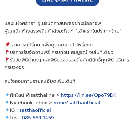
LINE @SATTHALINE
แสงแห่งศรัทธา ผู้เนรมิตศาสนพิธีอย่างมืออาชีพ
ผู้บุกเบิกห้างสรรพสินค้าสังฆภัณฑ์ “เจ้าแรกในประเทศไทย”
สามารถปรึกษาเพื่อดูฤกษ์งานได้ฟรีนะคะ
บริการรับจัดงานพิธี ครบถ้วน สมบูรณ์ จบในที่เดียว
รับจัดพิธีทำบุญ และพิธีบวงสรวงสิ่งศักดิ์สิทธิ์ทุกพิธี บริการ
ครบวงจร
สนใจสอบถามรายละเอียดเพิ่มเติมที่
ทักไลน์ @satthaline >
https://lin.ee/Opo79DK
Facebook Inbox >
m.me/satthaofficial
IG :
satthaofficial
โทร :
085 659 1459