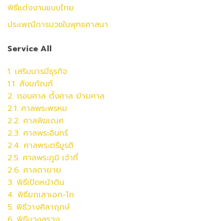
พิธีแต่งงานแบบไทย
ประเพณีการบวชในพุทธศาสนา
Service All
1. เสริมบารมีธุรกิจ
1.1. สังฆภัณฑ์
2. ถอนศาล ตั้งศาล ย้ายศาล
2.1. ศาลพระพรหม
2.2.
ศาล
พิฆเณศ
2.3.
ศาล
พระอินทร์
2.4.
ศาล
พระตรีมูรติ
2.5.
ศาล
พระภูมิ เจ้าที่
2.6.
ศาล
ตายาย
3. พิธีเปิดหน้าดิน
4. พิธียกเสาเอก-โท
5. พิธีวางศิลาฤกษ์
6. พิธีบวงสรวง