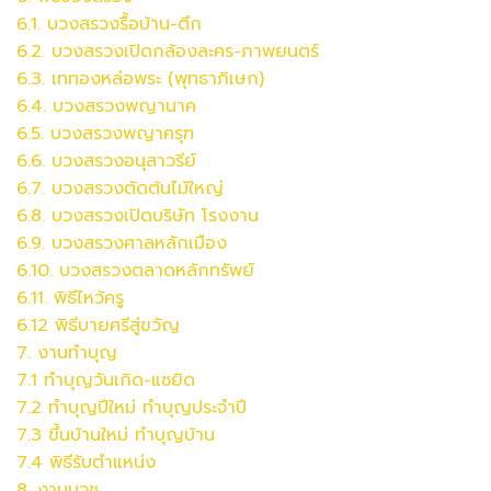
6.1. บวงสรวงรื้อบ้าน-ตึก
6.2.
บวงสรวง
เปิดกล้องละคร-ภาพยนตร์
6.3. เททองหล่อพระ (พุทธาภิเษก)
6.4.
บวงสรวง
พญานาค
6.5.
บวงสรวง
พญาครุฑ
6.6.
บวงสรวง
อนุสาวรีย์
6.7.
บวงสรวง
ตัดต้นไม้ใหญ่
6.8.
บวงสรวง
เปิดบริษัท โรงงาน
6.9.
บวงสรวง
ศาลหลักเมือง
6.10.
บวงสรวง
ตลาดหลักทรัพย์
6.11. พิธีไหว้ครู
6.12 พิธีบายศรีสู่ขวัญ
7. งานทำบุญ
7.1 ทำบุญวันเกิด-แซยิด
7.2 ทำบุญปีใหม่ ทำบุญประจำปี
7.3 ขึ้นบ้านใหม่ ทำบุญบ้าน
7.4 พิธีรับตำแหน่ง
8. งานบวช