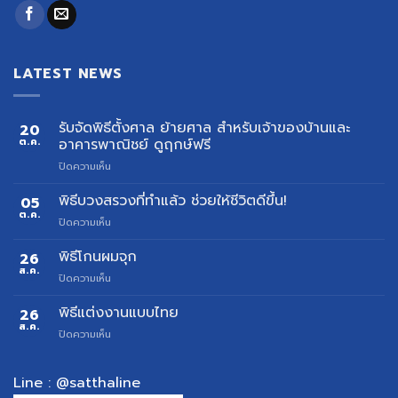
LATEST NEWS
รับจัดพิธีตั้งศาล ย้ายศาล สำหรับเจ้าของบ้านและ
20
ต.ค.
อาคารพาณิชย์ ดูฤกษ์ฟรี
บน
ปิดความเห็น
รับ
จัด
พิธีบวงสรวงที่ทำแล้ว ช่วยให้ชีวิตดีขึ้น!
05
พิธี
ต.ค.
บน
ปิดความเห็น
ตั้ง
พิธี
ศาล
บวงสรวง
พิธีโกนผมจุก
26
ย้าย
ที่
ส.ค.
ศาล
บน
ปิดความเห็น
ทำ
สำหรับ
พิธี
แล้ว
เจ้าของ
โกน
พิธีแต่งงานแบบไทย
26
ช่วย
บ้าน
ผม
ส.ค.
ให้
และ
บน
ปิดความเห็น
จุก
ชีวิต
อาคาร
พิธี
ดี
พาณิชย์
แต่งงาน
ขึ้น!
ดู
แบบ
Line : @satthaline
ฤกษ์
ไทย