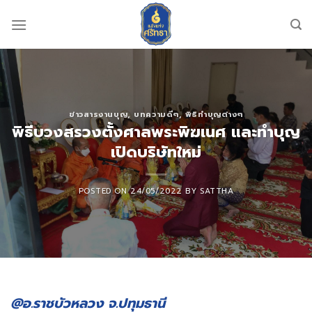
Skip
to
content
ข่าวสารงานบุญ
,
บทความดีๆ
,
พิธิทำบุญต่างๆ
พิธีบวงสรวงตั้งศาลพระพิฆเนศ และทำบุญ
เปิดบริษัทใหม่
POSTED ON
24/05/2022
BY
SATTHA
@อ.ราชบัวหลวง จ.ปทุมธานี