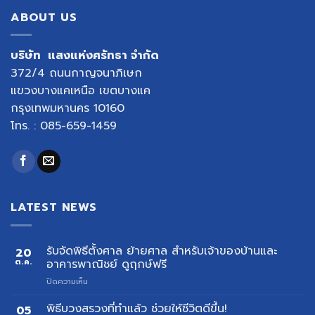
ABOUT US
บริษัท แสงแห่งศรัทธา จำกัด
372/4 ถนนกาญจนาภิเษก
แขวงบางแคเหนือ เขตบางแค
กรุงเทพมหานคร 10160
โทร. : 085-659-1459
LATEST NEWS
รับจัดพิธีตั้งศาล ย้ายศาล สำหรับเจ้าของบ้านและ
20
ต.ค.
อาคารพาณิชย์ ดูฤกษ์ฟรี
บน
ปิดความเห็น
รับ
จัด
พิธีบวงสรวงที่ทำแล้ว ช่วยให้ชีวิตดีขึ้น!
05