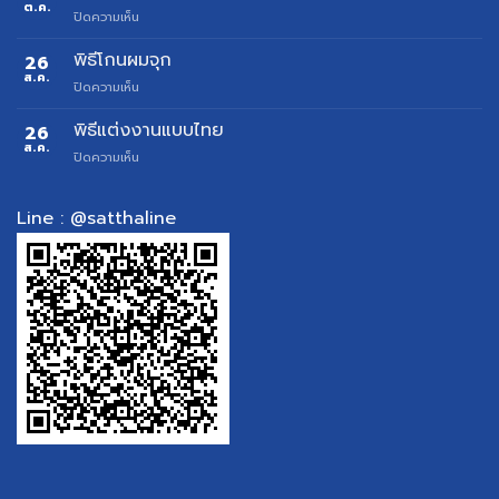
พิธี
ต.ค.
บน
ปิดความเห็น
ตั้ง
พิธี
ศาล
บวงสรวง
พิธีโกนผมจุก
26
ย้าย
ที่
ส.ค.
ศาล
บน
ปิดความเห็น
ทำ
สำหรับ
พิธี
แล้ว
เจ้าของ
โกน
พิธีแต่งงานแบบไทย
26
ช่วย
บ้าน
ผม
ส.ค.
ให้
และ
บน
ปิดความเห็น
จุก
ชีวิต
อาคาร
พิธี
ดี
พาณิชย์
แต่งงาน
ขึ้น!
ดู
แบบ
Line : @satthaline
ฤกษ์
ไทย
ฟรี