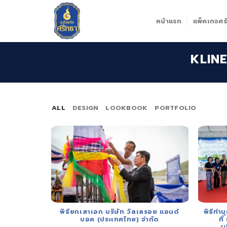
Skip
to
หน้าแรก
แพ็คเกจศรั
content
KLIN
ALL
DESIGN
LOOKBOOK
PORTFOLIO
พิธียกเสาเอก บริษัท วิลเลรอย แอนด์
พิธีทำ
บอค (ประเทศไทย) จำกัด
ที